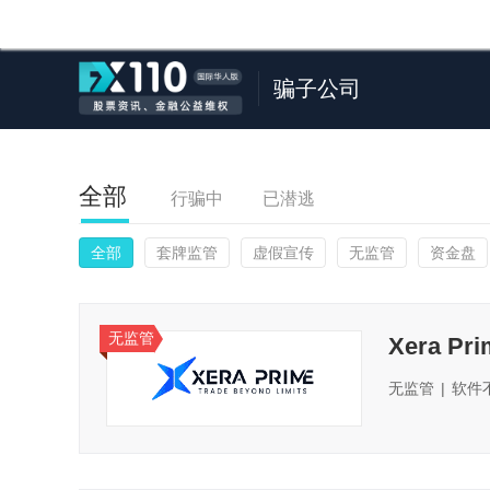
骗子公司
全部
行骗中
已潜逃
全部
套牌监管
虚假宣传
无监管
资金盘
无监管
Xera Pri
无监管
|
软件