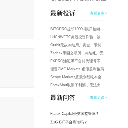
最新投诉
查看更多>
BITOPRO提領1000U賬戶被鎖
LHCNWCTC美股投资诈骗，被骗12万！
Ourbit无故冻结用户资金、限制账户登录！
Zedcex币圈交易所，冻结账户无法出金
FXPRO浦汇黑平台封代理号不给出佣金
假冒CMC Markets 虚假盈利骗局
Scope Markets恶意划线吃本金
ForexMart取消了利润，无法出本金
最新问答
查看更多>
Flatex Capital受英国监管吗？
ZUG BIT平台靠谱吗？