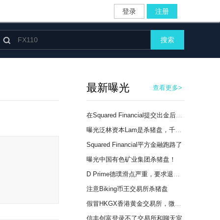
登录
注册

搜索
最新曝光
查看更多>
在Squared Financial提交出金后未收到提款，账户也无法登录
曝光泛林资本Lam是杀猪盘，千万别进！
Squared Financial平方金融跑路了
曝光中国有色矿业集团杀猪盘！
D Prime德璞滑点严重，要求退赔本次亏损710USD
注意Biking币王交易所杀猪盘
假冒HKGX香港黄金交易所，微交易杀猪盘！
信丰创富登录不了交易所和聊天室