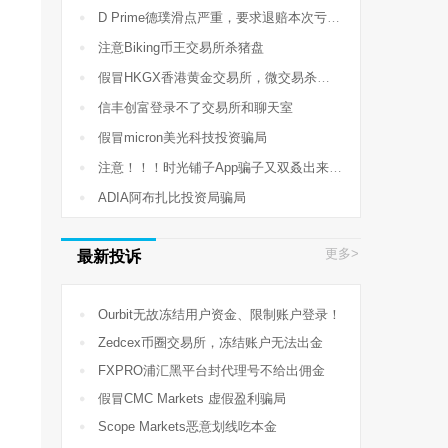

D Prime德璞滑点严重，要求退赔本次亏损710USD

注意Biking币王交易所杀猪盘

假冒HKGX香港黄金交易所，微交易杀猪盘！

信丰创富登录不了交易所和聊天室

假冒micron美光科技投资骗局

注意！！！时光铺子App骗子又双叒出来骗人了

ADIA阿布扎比投资局骗局
更多>
最新投诉

Ourbit无故冻结用户资金、限制账户登录！

Zedcex币圈交易所，冻结账户无法出金

FXPRO浦汇黑平台封代理号不给出佣金

假冒CMC Markets 虚假盈利骗局

Scope Markets恶意划线吃本金