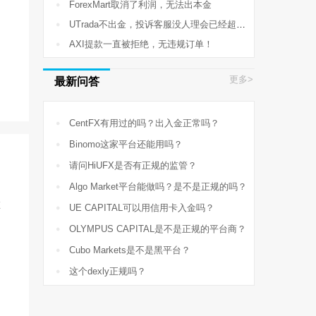

ForexMart取消了利润，无法出本金

UTrada不出金，投诉客服没人理会已经超过2星期了

AXI提款一直被拒绝，无违规订单！
更多>
最新问答

CentFX有用过的吗？出入金正常吗？

Binomo这家平台还能用吗？

请问HiUFX是否有正规的监管？

Algo Market平台能做吗？是不是正规的吗？
在

UE CAPITAL可以用信用卡入金吗？

OLYMPUS CAPITAL是不是正规的平台商？

Cubo Markets是不是黑平台？

这个dexly正规吗？