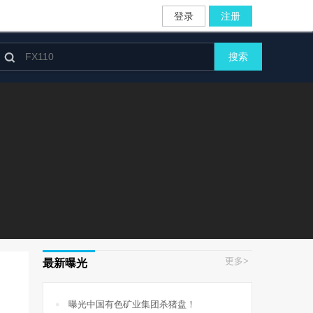
登录
注册

搜索
更多>
最新曝光

曝光中国有色矿业集团杀猪盘！