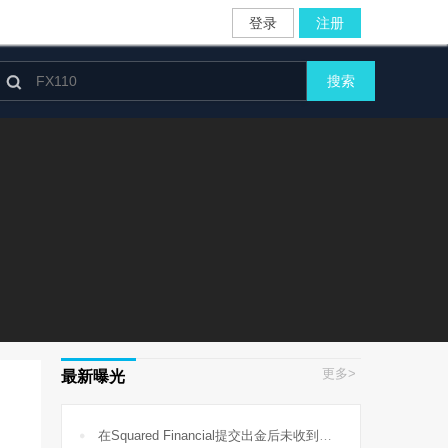
登录
注册

搜索
更多>
最新曝光

在Squared Financial提交出金后未收到提款，账户也无法登录