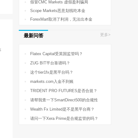

假冒CMC Markets 虚假盈利骗局

Scope Markets恶意划线吃本金

ForexMart取消了利润，无法出本金
更多>
最新问答
等

Flatex Capital受英国监管吗？

ZUG BIT平台靠谱吗？

这个tier1fx是黑平台吗？

markets.com入金不到账

TRIDENT PRO FUTURES是否合規？

请帮我查一下SmartDirect500的合规性

Wealth Fx Limited是不是黑平台商？

请问一下Xera Prime是合规监管的吗？