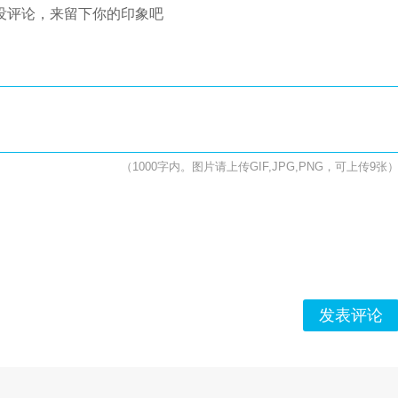
没评论，来留下你的印象吧
（1000字内。图片请上传GIF,JPG,PNG，可上传9张
发表评论