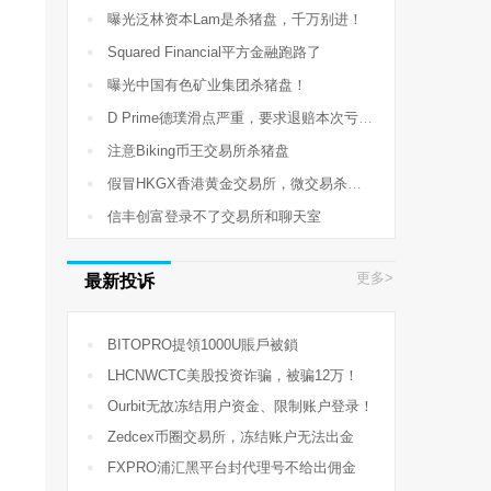

曝光泛林资本Lam是杀猪盘，千万别进！

Squared Financial平方金融跑路了

曝光中国有色矿业集团杀猪盘！

D Prime德璞滑点严重，要求退赔本次亏损710USD

注意Biking币王交易所杀猪盘

假冒HKGX香港黄金交易所，微交易杀猪盘！

信丰创富登录不了交易所和聊天室
更多>
最新投诉

BITOPRO提領1000U賬戶被鎖

LHCNWCTC美股投资诈骗，被骗12万！

Ourbit无故冻结用户资金、限制账户登录！

Zedcex币圈交易所，冻结账户无法出金

FXPRO浦汇黑平台封代理号不给出佣金