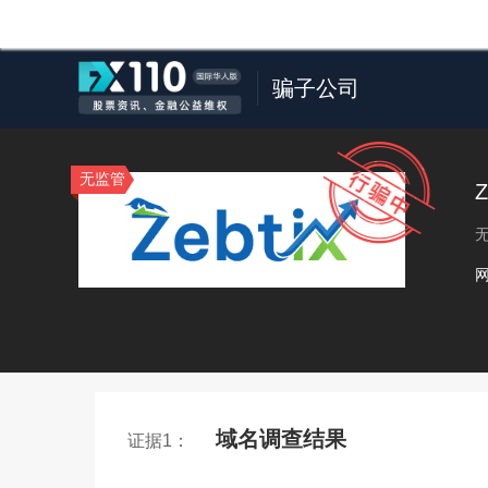
骗子公司
无监管
Z
域名调查结果
证据1：