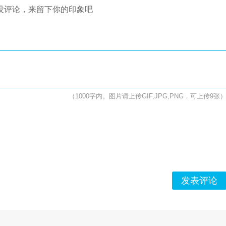
没评论，来留下你的印象吧
（1000字内。图片请上传GIF,JPG,PNG，可上传9张
发表评论