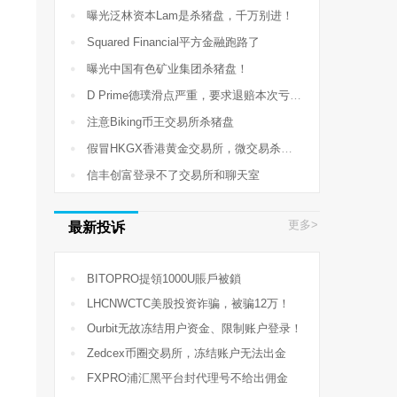

曝光泛林资本Lam是杀猪盘，千万别进！

Squared Financial平方金融跑路了

曝光中国有色矿业集团杀猪盘！

D Prime德璞滑点严重，要求退赔本次亏损710USD

注意Biking币王交易所杀猪盘

假冒HKGX香港黄金交易所，微交易杀猪盘！

信丰创富登录不了交易所和聊天室
更多>
最新投诉

BITOPRO提領1000U賬戶被鎖

LHCNWCTC美股投资诈骗，被骗12万！

Ourbit无故冻结用户资金、限制账户登录！

Zedcex币圈交易所，冻结账户无法出金

FXPRO浦汇黑平台封代理号不给出佣金