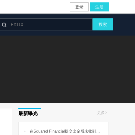
登录
注册

搜索
更多>
最新曝光

在Squared Financial提交出金后未收到提款，账户也无法登录