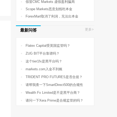

假冒CMC Markets 虚假盈利骗局

Scope Markets恶意划线吃本金

ForexMart取消了利润，无法出本金
更多>
最新问答

Flatex Capital受英国监管吗？

ZUG BIT平台靠谱吗？

这个tier1fx是黑平台吗？

markets.com入金不到账

TRIDENT PRO FUTURES是否合規？

请帮我查一下SmartDirect500的合规性

Wealth Fx Limited是不是黑平台商？

请问一下Xera Prime是合规监管的吗？